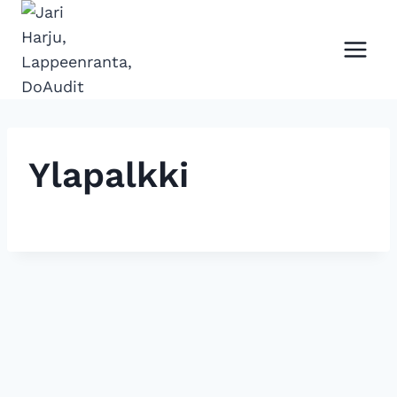
Siirry
sisältöön
Ylapalkki