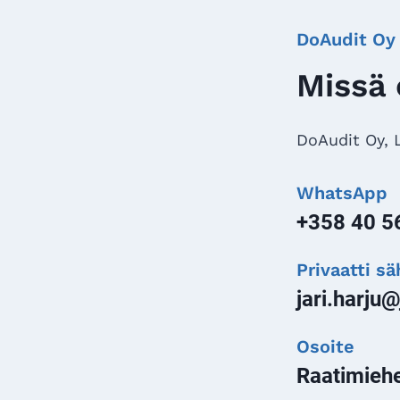
DoAudit Oy
Missä 
DoAudit Oy, L
WhatsApp
+358 40 5
Privaatti s
jari.harju@
Osoite
Raatimieh