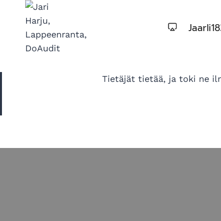
Siirry
sisältöön
Jaarli1
Tietäjät tietää, ja toki ne i