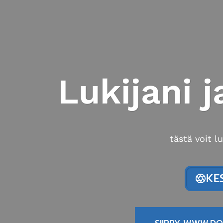
Lukijani 
tästä voit l
KE