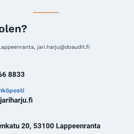
olen?
appeenranta, jari.harju@doaudit.fi
66 8833
ähköposti
jariharju.fi
enkatu 20, 53100 Lappeenranta