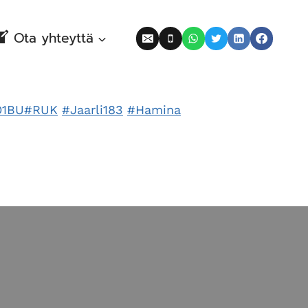
Ota yhteyttä
O1BU
#RUK
#Jaarli183
#Hamina