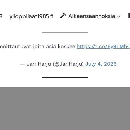
83
ylioppilaat1985.fi
Aikaansaannoksia
lmoittautuvat joita asia koskee:
https://t.co/6y9LMh
— Jari Harju (@JariHarju)
July 4, 2026