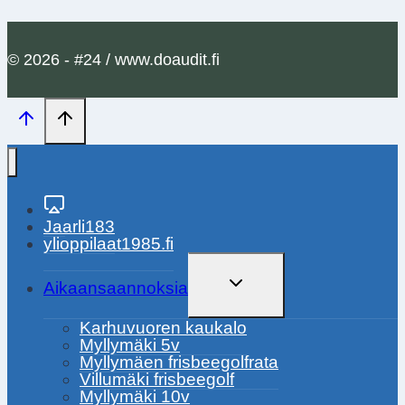
© 2026 - #24 / www.doaudit.fi
Jaarli183
ylioppilaat1985.fi
TOGGLE
Aikaansaannoksia
CHILD
MENU
Karhuvuoren kaukalo
Myllymäki 5v
Myllymäen frisbeegolfrata
Villumäki frisbeegolf
Myllymäki 10v