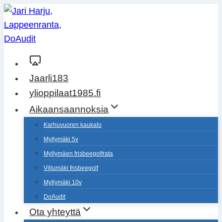
Siirry
sisältöön
Jaarli183
ylioppilaat1985.fi
Aikaansaannoksia
Karhuvuoren kaukalo
Myllymäki 5v
Myllymäen frisbeegolfrata
Villumäki frisbeegolf
Myllymäki 10v
DoAudit
Ota yhteyttä