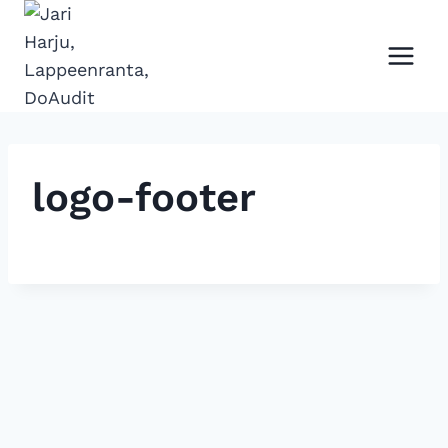
Siirry
sisältöön
logo-footer