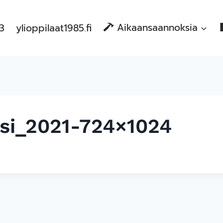
83
ylioppilaat1985.fi
Aikaansaannoksia
nsi_2021-724×1024