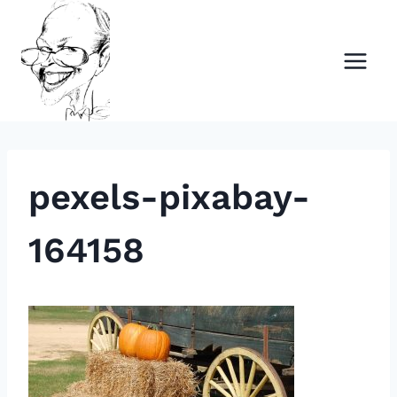
Siirry
sisältöön
pexels-pixabay-
164158