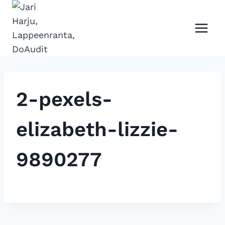
Siirry
sisältöön
2-pexels-
elizabeth-lizzie-
9890277