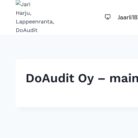
Siirry
sisältöön
Jaarli1
DoAudit Oy – main