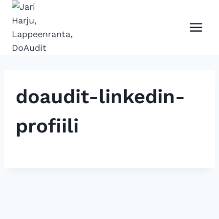
Siirry
sisältöön
doaudit-linkedin-
profiili