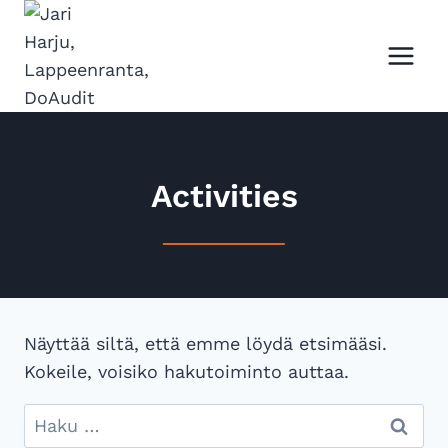
Siirry
sisältöön
Activities
Näyttää siltä, että emme löydä etsimääsi.
Kokeile, voisiko hakutoiminto auttaa.
Haku: