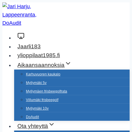
Siirry
sisältöön
Jaarli183
ylioppilaat1985.fi
Aikaansaannoksia
Karhuvuoren kaukalo
Myllymäki 5v
Myllymäen frisbeegolfrata
Villumäki frisbeegolf
Myllymäki 10v
DoAudit
Ota yhteyttä