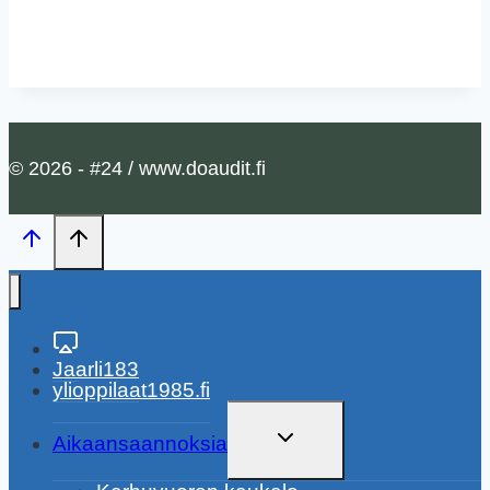
© 2026 - #24 / www.doaudit.fi
Jaarli183
ylioppilaat1985.fi
TOGGLE
Aikaansaannoksia
CHILD
MENU